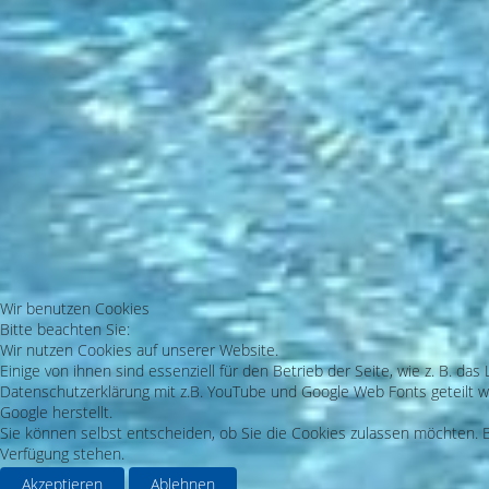
Wir benutzen Cookies
Bitte beachten Sie:
Wir nutzen Cookies auf unserer Website.
Einige von ihnen sind essenziell für den Betrieb der Seite, wie z. B. 
Datenschutzerklärung mit z.B. YouTube und Google Web Fonts geteilt we
Google herstellt.
Sie können selbst entscheiden, ob Sie die Cookies zulassen möchten. Bi
Verfügung stehen.
Akzeptieren
Ablehnen