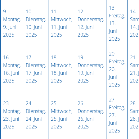
13
9
10
11
12
14
Freitag,
Montag,
Dienstag,
Mittwoch,
Donnerstag,
Sam
13.
9. Juni
10. Juni
11. Juni
12. Juni
14. 
Juni
2025
2025
2025
2025
202
2025
20
16
17
18
19
21
Freitag,
Montag,
Dienstag,
Mittwoch,
Donnerstag,
Sam
20.
16. Juni
17. Juni
18. Juni
19. Juni
21. 
Juni
2025
2025
2025
2025
202
2025
27
23
24
25
26
28
Freitag,
Montag,
Dienstag,
Mittwoch,
Donnerstag,
Sam
27.
23. Juni
24. Juni
25. Juni
26. Juni
28. 
Juni
2025
2025
2025
2025
202
2025